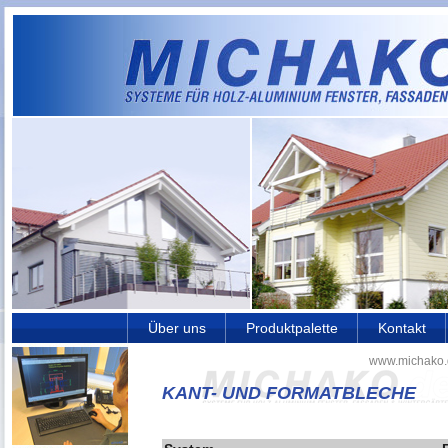
Über uns
Produktpalette
Kontakt
www.michako.
KANT- UND FORMATBLECHE